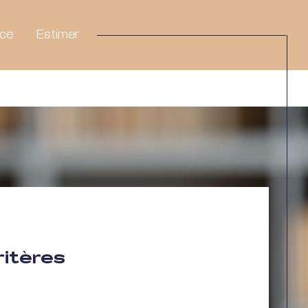
nce
Estimer
ritères